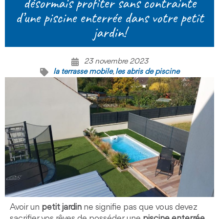
désormais profiter sans contrainte
d’une piscine enterrée dans votre petit
jardin!
23 novembre 2023
la terrasse mobile
,
les abris de piscine
Avoir un
petit jardin
ne signifie pas que vous devez
sacrifier vos rêves de posséder une
piscine enterrée
.